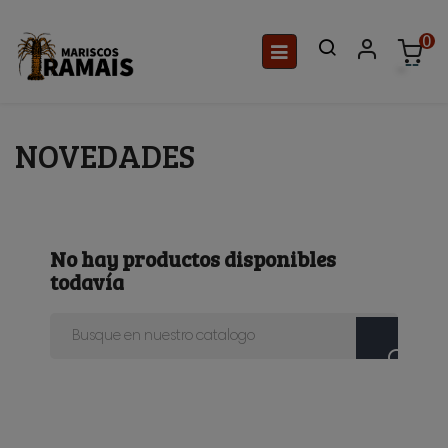
0
Navegación
☰
de
palanca
NOVEDADES
No hay productos disponibles
todavía