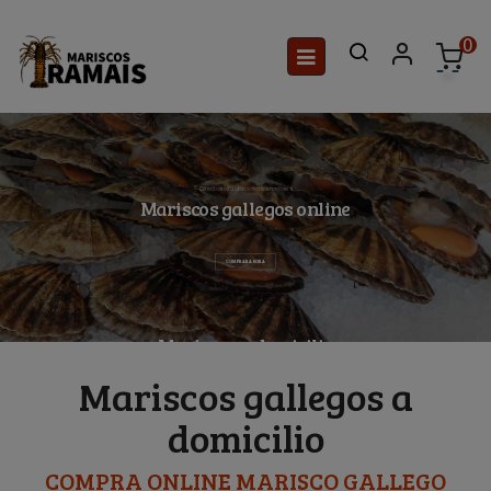
0
Navegación
☰
de
palanca
Directos a tu domicilio los mejores
Mariscos gallegos online
COMPRAR AHORA
Mariscos a domicilio
Frescos y de máxima calidad
COMPRAR AHORA
Mariscos gallegos a
domicilio
COMPRA ONLINE MARISCO GALLEGO