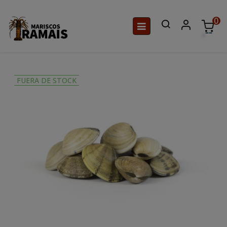
0
Navegación
☰
de
palanca
FUERA DE STOCK